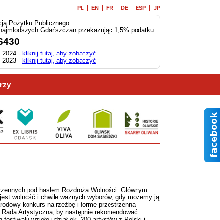
PL
EN
FR
DE
ESP
JP
ją Pożytku Publicznego.
 najmłodszych Gdańszczan przekazując 1,5% podatku.
6430
 2024 -
kliknij tutaj, aby zobaczyć
 2023 -
kliknij tutaj, aby zobaczyć
rzy
trzennych pod hasłem Rozdroża Wolności. Głównym
ą jest wolność i chwile ważnych wyborów, gdy możemy ją
arodowy konkurs na rzeźbę i formę przestrzenną
ała Rada Artystyczna, by następnie rekomendować
festiwalu wzięło udział ok. 200 artystów z Polski i