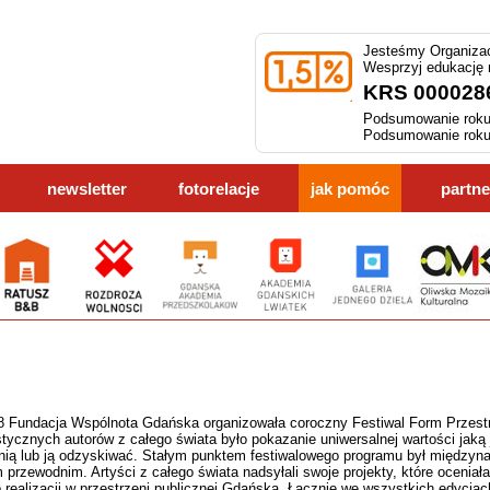
Jesteśmy Organizac
Wesprzyj edukację
KRS 000028
Podsumowanie roku
Podsumowanie roku
newsletter
fotorelacje
jak pomóc
partne
8 Fundacja Wspólnota Gdańska organizowała coroczny Festiwal Form Przes
stycznych autorów z całego świata było pokazanie uniwersalnej wartości jak
 nią lub ją odzyskiwać. Stałym punktem festiwalowego programu był międzyn
 przewodnim. Artyści z całego świata nadsyłali swoje projekty, które oceni
 realizacji w przestrzeni publicznej Gdańska. Łącznie we wszystkich edycjach 