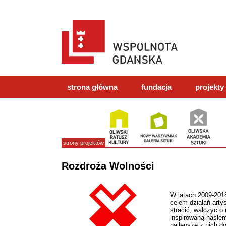
strona główna
fundacja
projekty
strony projektów
Rozdroża Wolności
W latach 2009-201
celem działań arty
stracić, walczyć o
inspirowaną hasłem
najlepsze z nich do