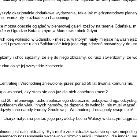
yszyły okazjonalnie dodatkowe wydarzenia, takie jak międzynarodowe plenery
nej, warsztaty rzeźbiarskie i happeningi.
e można obecnie oglądać w plenerowej galerii rzeźby na terenie Gdańska, m
także w Ogrodzie Botanicznym w Marszewie obok Gdyni.
ch ideą wolności w Gdańsku - mieście, w którym miały miejsce najważniejsz
skiej i powstanie ruchu Solidarność inicjujące ciąg zdarzeń prowadzący do 
łądzimy i choć sądzimy, że się do niego zbliżamy, co rusz stwierdzamy, że w
rudno objąć jej wszystkie znaczenia.
Centralnej i Wschodniej zniewolonej przez ponad 50 lat trwania komunizmu.
o wolności, czy stało się ono już dla nich anachronizmem?
nad 20-milionowego ruchu społecznego skutecznie, pokojową drogą odzyskuj
ykładem dla wielu innych narodów, że dążenie do wolności nie musi wiązać s
odążyły inne narody Europy Środkowej i Wschodniej. I osiągnęły swoje cele!
ć i charyzmatyczna postać jego przywódcy Lecha Wałęsy w dalszym ciągu są 
ści jest dalej aktualny. Być może zdezaktualizowała się sprawa niepodległ
ajemnego poszanowania wyznawców różnych religii i tolerancji dla inności n