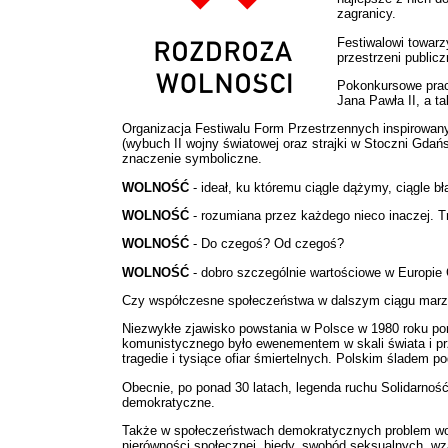
zagranicy.
Festiwalowi towarz
przestrzeni publicz
Pokonkursowe prac
Jana Pawła II, a 
Organizacja Festiwalu Form Przestrzennych inspirowany
(wybuch II wojny światowej oraz strajki w Stoczni Gdań
znaczenie symboliczne.
WOLNOŚĆ
- ideał, ku któremu ciągle dążymy, ciągle b
WOLNOŚĆ
- rozumiana przez każdego nieco inaczej. T
WOLNOŚĆ
- Do czegoś? Od czegoś?
WOLNOŚĆ
- dobro szczególnie wartościowe w Europie 
Czy współczesne społeczeństwa w dalszym ciągu marzą 
Niezwykłe zjawisko powstania w Polsce w 1980 roku po
komunistycznego było ewenementem w skali świata i prz
tragedie i tysiące ofiar śmiertelnych. Polskim śladem p
Obecnie, po ponad 30 latach, legenda ruchu Solidarnoś
demokratyczne.
Także w społeczeństwach demokratycznych problem wolno
nierówności społecznej, biedy, swobód seksualnych, wz