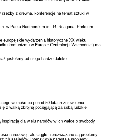
 rzeźby z drewna, konferencje na temat sztuki w
.in. w Parku Nadmorskim im. R. Reagana, Parku im.
e europejskie wydarzenia historyczne XX wieku
upadku komunizmu w Europie Centralnej i Wschodniej) ma
ciąż jesteśmy od niego bardzo daleko.
ącego wolność po ponad 50 latach zniewolenia
ię z walką zbrojną pociągającą za sobą ludzkie
inspiracją dla wielu narodów w ich walce o swobody
ości narodowej, ale ciągle nierozwiązane są problemy
aszych sąsiadów. Intensywnie narastają problemy