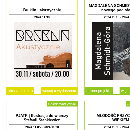
MAGDALENA SCHMIDT-
Bruklin | akustycznie
nowego pod sł
2024.11.30
2024.11.15 - 2024
strona projektu
więcej o wydarzeniu
strona projektu
więce
Galeria Warzywniak
Ga
PJATK | Ilustracje do wierszy
MŁODOŚĆ PRZYC
Stefanii Stankiewicz
WIEKIEM
2024.11.05 - 2024.11.30
2024.11.05 - 2024