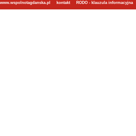
www.wspolnotagdanska.pl
kontakt
RODO - klauzula informacyjna