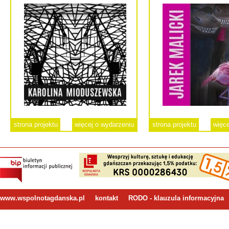
strona projektu
więcej o wydarzeniu
strona projektu
więce
www.wspolnotagdanska.pl
kontakt
RODO - klauzula informacyjna