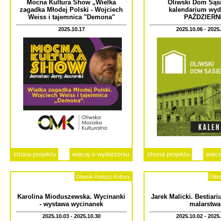
Mocna Kultura Show „Wielka
Oliwski Dom Sąsi
zagadka Młodej Polski - Wojciech
kalendarium wyd
Weiss i tajemnica "Demona"
PAŹDZIERN
2025.10.17
2025.10.06 - 2025
strona projektu
więcej o wydarzeniu
strona projektu
więce
Oliwski Ratusz Kultury
Oliw
Karolina Mioduszewska. Wycinanki
Jarek Malicki. Bestiar
- wystawa wycinanek
malarstwa
2025.10.03 - 2025.10.30
2025.10.02 - 2025