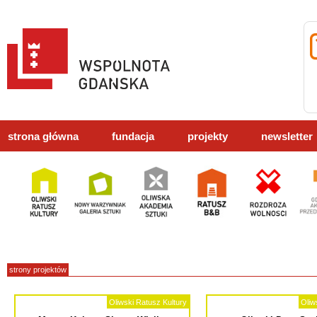
strona główna
fundacja
projekty
newsletter
strony projektów
Oliwski Ratusz Kultury
Oliw