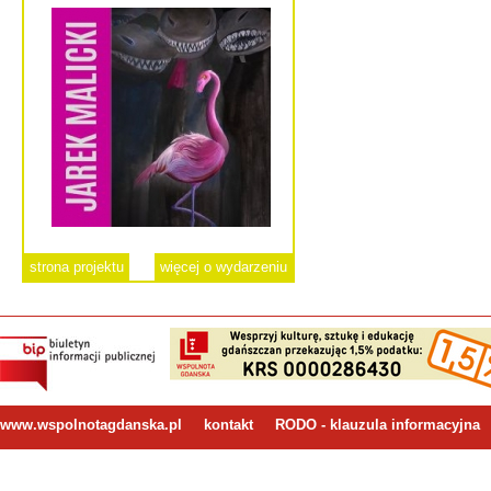
strona projektu
więcej o wydarzeniu
www.wspolnotagdanska.pl
kontakt
RODO - klauzula informacyjna