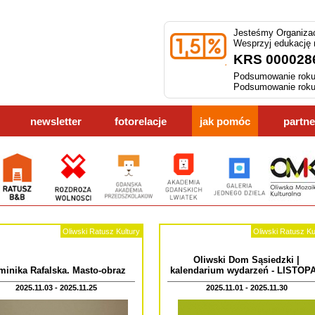
Jesteśmy Organizac
Wesprzyj edukację
KRS 000028
Podsumowanie roku
Podsumowanie roku
newsletter
fotorelacje
jak pomóc
partne
Oliwski Ratusz Kultury
Oliwski Ratusz Ku
Oliwski Dom Sąsiedzki |
inika Rafalska. Masto-obraz
kalendarium wydarzeń - LISTOP
2025.11.03 - 2025.11.25
2025.11.01 - 2025.11.30