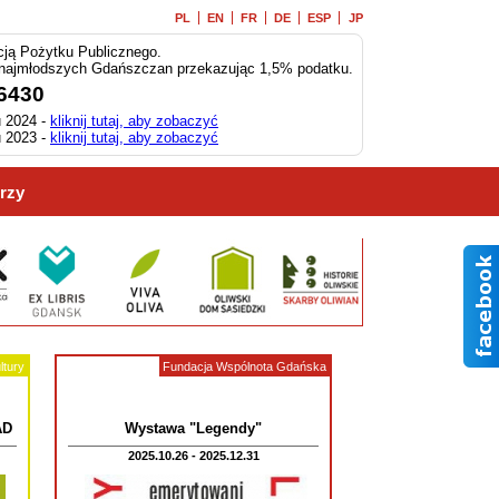
PL
EN
FR
DE
ESP
JP
ją Pożytku Publicznego.
 najmłodszych Gdańszczan przekazując 1,5% podatku.
6430
 2024 -
kliknij tutaj, aby zobaczyć
 2023 -
kliknij tutaj, aby zobaczyć
rzy
ltury
Fundacja Wspólnota Gdańska
AD
Wystawa "Legendy"
2025.10.26 - 2025.12.31