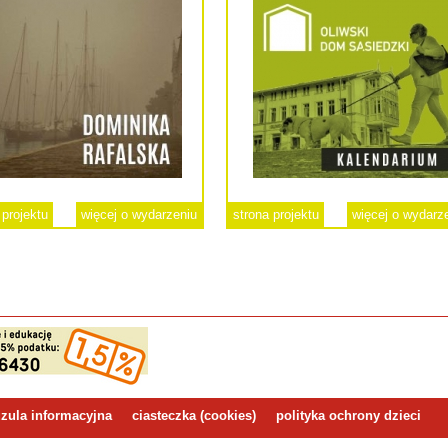
 projektu
więcej o wydarzeniu
strona projektu
więcej o wydarz
zula informacyjna
ciasteczka (cookies)
polityka ochrony dzieci