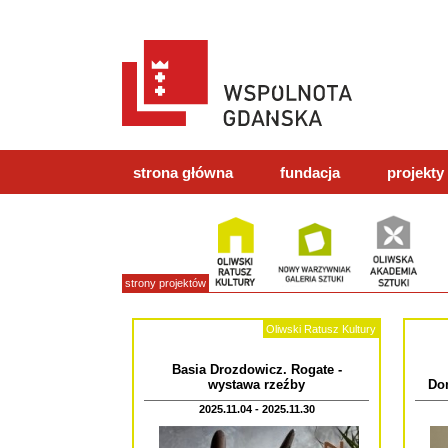
strona główna
fundacja
projekty
strony projektów
Oliwski Ratusz Kultury
Basia Drozdowicz. Rogate -
wystawa rzeźby
Dom
2025.11.04 - 2025.11.30