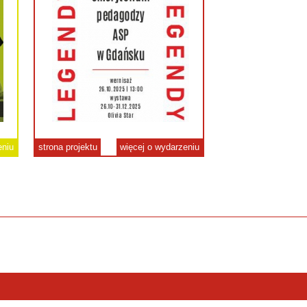
eniu
strona projektu
więcej o wydarzeniu