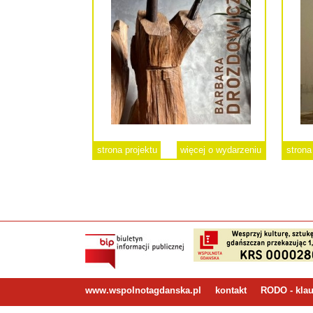
strona projektu
więcej o wydarzeniu
strona
www.wspolnotagdanska.pl
kontakt
RODO - klau