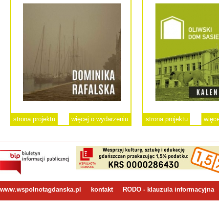
strona projektu
więcej o wydarzeniu
strona projektu
więce
www.wspolnotagdanska.pl
kontakt
RODO - klauzula informacyjna