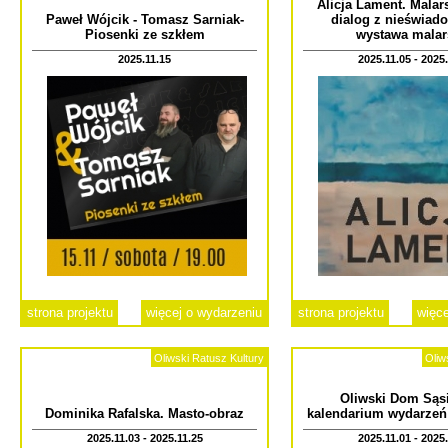
Alicja Lament. Malars
Paweł Wójcik - Tomasz Sarniak-
dialog z nieświad
Piosenki ze szkłem
wystawa malar
2025.11.15
2025.11.05 - 2025
strona projektu
więcej o wydarzeniu
strona projektu
więce
Oliwski Ratusz Kultury
Oliw
Oliwski Dom Sąsi
Dominika Rafalska. Masto-obraz
kalendarium wydarzeń
2025.11.03 - 2025.11.25
2025.11.01 - 2025