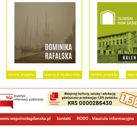
strona projektu
więcej o wydarzeniu
strona projektu
więce
www.wspolnotagdanska.pl
kontakt
RODO - klauzula informacyjna