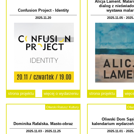
Alicja Lament. Malars
dialog z nieświad
Confusion Project - Identity
wystawa malar
2025.11.20
2025.11.05 - 2025
strona projektu
więcej o wydarzeniu
strona projektu
więce
Oliwski Ratusz Kultury
Oliw
Oliwski Dom Sąsi
Dominika Rafalska. Masto-obraz
kalendarium wydarzeń
2025.11.03 - 2025.11.25
2025.11.01 - 2025