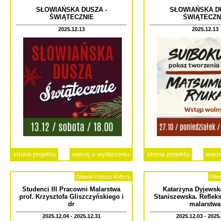
SŁOWIAŃSKA DUSZA -
SŁOWIAŃSKA DU
ŚWIĄTECZNIE
ŚWIĄTECZN
2025.12.13
2025.12.13
strona projektu
więcej o wydarzeniu
strona projektu
więce
Oliwski Ratusz Kultury
Oliw
Studenci III Pracowni Malarstwa
Katarzyna Dyjewsk
prof. Krzysztofa Gliszczyńskiego i
Staniszewska. Refleks
dr
malarstwa
2025.12.04 - 2025.12.31
2025.12.03 - 2025