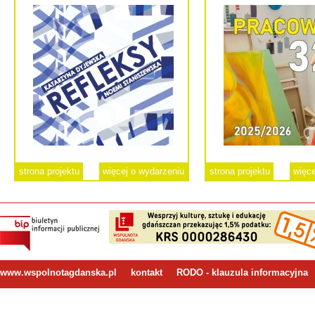
strona projektu
więcej o wydarzeniu
strona projektu
więce
www.wspolnotagdanska.pl
kontakt
RODO - klauzula informacyjna