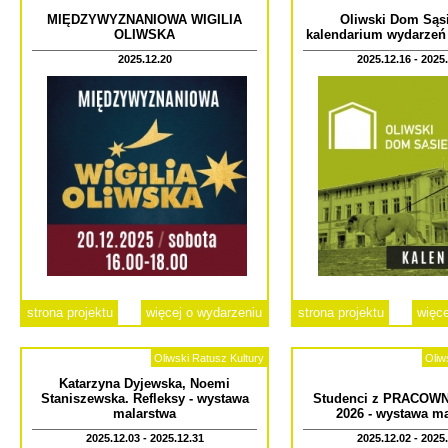
MIĘDZYWYZNANIOWA WIGILIA
Oliwski Dom Sąsi
OLIWSKA
kalendarium wydarzeń
2025.12.20
2025.12.16 - 2025
strona projektu
więcej o wydarzeniu
strona projektu
więce
Oliwski Ratusz Kultury
Oliw
Katarzyna Dyjewska, Noemi
Staniszewska. Refleksy - wystawa
Studenci z PRACOWNI
malarstwa
2026 - wystawa m
2025.12.03 - 2025.12.31
2025.12.02 - 2025