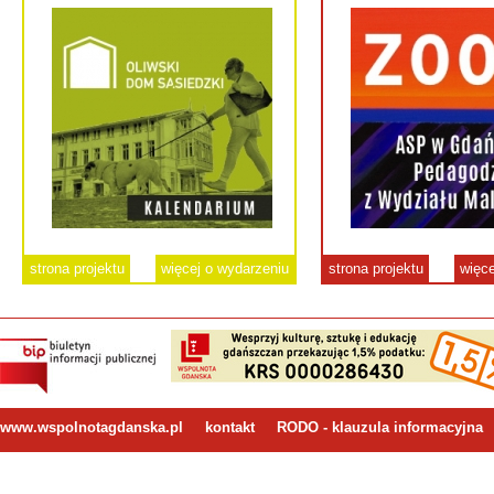
strona projektu
więcej o wydarzeniu
strona projektu
więce
www.wspolnotagdanska.pl
kontakt
RODO - klauzula informacyjna