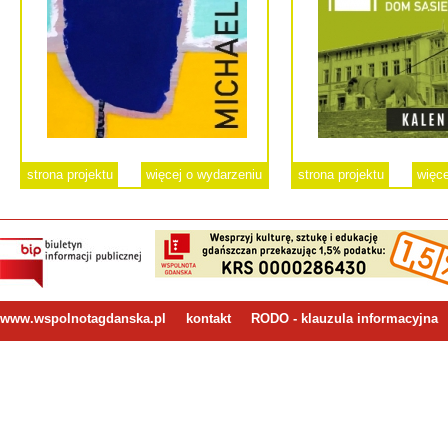
strona projektu
więcej o wydarzeniu
strona projektu
więce
www.wspolnotagdanska.pl
kontakt
RODO - klauzula informacyjna