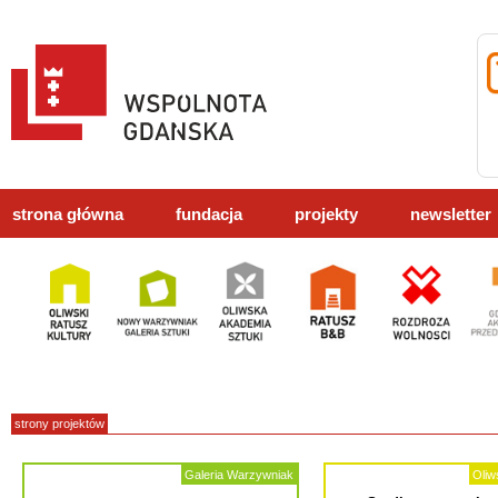
strona główna
fundacja
projekty
newsletter
strony projektów
Galeria Warzywniak
Oliw