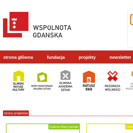
strona główna
fundacja
projekty
newsletter
strony projektów
Galeria Warzywniak
Oliw