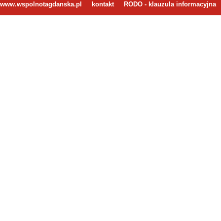
www.wspolnotagdanska.pl
kontakt
RODO - klauzula informacyjna