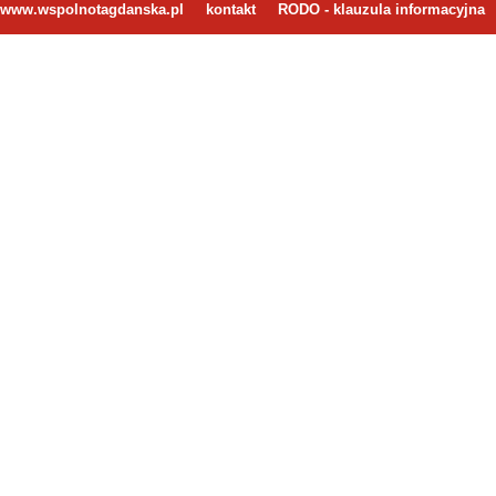
www.wspolnotagdanska.pl
kontakt
RODO - klauzula informacyjna