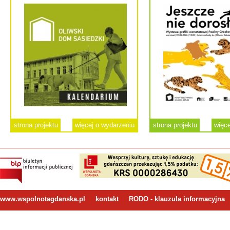
strona projektu
więcej o wydarzeniu
strona projektu
więce
www.wspolnotagdanska.pl
kontakt
RODO - klauzula informacyjna