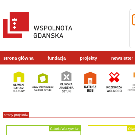
strona główna
fundacja
projekty
newsletter
strony projektów
Galeria Warzywniak
Oliw