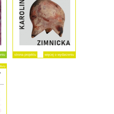
eniu
strona projektu
więcej o wydarzeniu
ltury
e