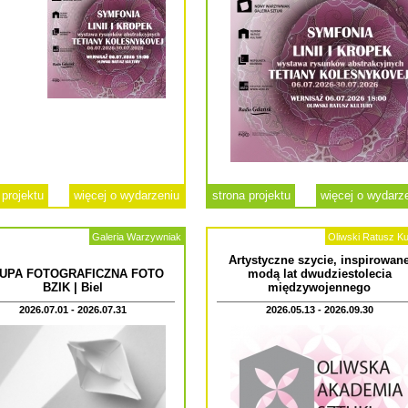
 projektu
więcej o wydarzeniu
strona projektu
więcej o wydarz
Galeria Warzywniak
Oliwski Ratusz Ku
Artystyczne szycie, inspirowan
UPA FOTOGRAFICZNA FOTO
modą lat dwudziestolecia
BZIK | Biel
międzywojennego
2026.07.01 - 2026.07.31
2026.05.13 - 2026.09.30