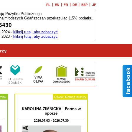
PL
EN
FR
DE
ESP
JP
ją Pożytku Publicznego.
 najmłodszych Gdańszczan przekazując 1,5% podatku.
6430
 2024 -
kliknij tutaj, aby zobaczyć
 2023 -
kliknij tutaj, aby zobaczyć
rzy
wniak
Oliwski Ratusz Kultury
KAROLINA ZIMNICKA | Forma w
oporze
2026.07.03 - 2026.07.30