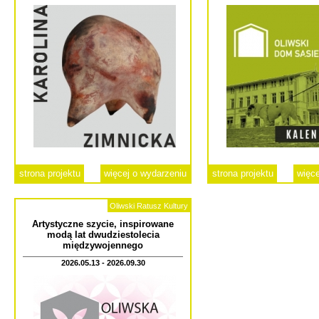
strona projektu
więcej o wydarzeniu
strona projektu
więce
Oliwski Ratusz Kultury
Artystyczne szycie, inspirowane
modą lat dwudziestolecia
międzywojennego
2026.05.13 - 2026.09.30