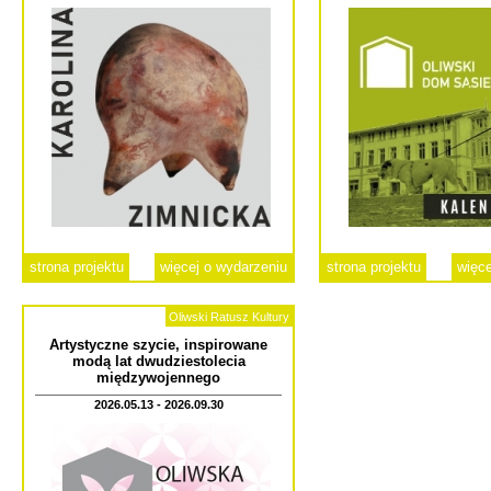
strona projektu
więcej o wydarzeniu
strona projektu
więce
Oliwski Ratusz Kultury
Artystyczne szycie, inspirowane
modą lat dwudziestolecia
międzywojennego
2026.05.13 - 2026.09.30