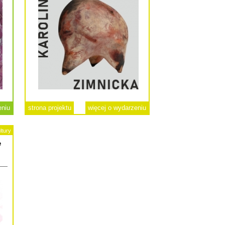
eniu
strona projektu
więcej o wydarzeniu
ltury
e