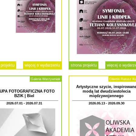
 projektu
więcej o wydarzeniu
strona projektu
więcej o wydarz
Galeria Warzywniak
Oliwski Ratusz Ku
Artystyczne szycie, inspirowan
UPA FOTOGRAFICZNA FOTO
modą lat dwudziestolecia
BZIK | Biel
międzywojennego
2026.07.01 - 2026.07.31
2026.05.13 - 2026.09.30