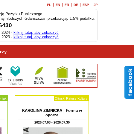
PL
EN
FR
DE
ESP
JP
ją Pożytku Publicznego.
 najmłodszych Gdańszczan przekazując 1,5% podatku.
6430
 2024 -
kliknij tutaj, aby zobaczyć
 2023 -
kliknij tutaj, aby zobaczyć
rzy
wniak
Oliwski Ratusz Kultury
KAROLINA ZIMNICKA | Forma w
oporze
2026.07.03 - 2026.07.30