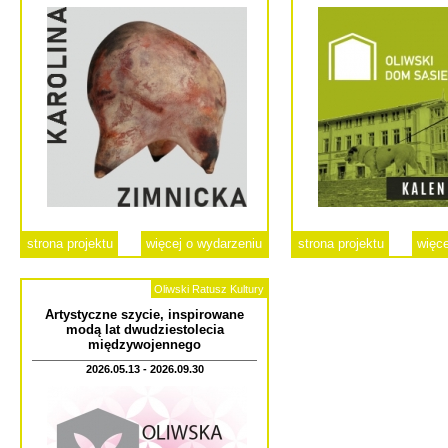
strona projektu
więcej o wydarzeniu
strona projektu
więce
Oliwski Ratusz Kultury
Artystyczne szycie, inspirowane
modą lat dwudziestolecia
międzywojennego
2026.05.13 - 2026.09.30