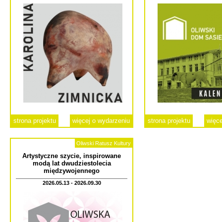
strona projektu
więcej o wydarzeniu
strona projektu
więce
Oliwski Ratusz Kultury
Artystyczne szycie, inspirowane
modą lat dwudziestolecia
międzywojennego
2026.05.13 - 2026.09.30