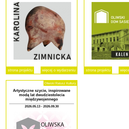
strona projektu
więcej o wydarzeniu
strona projektu
więce
Oliwski Ratusz Kultury
Artystyczne szycie, inspirowane
modą lat dwudziestolecia
międzywojennego
2026.05.13 - 2026.09.30