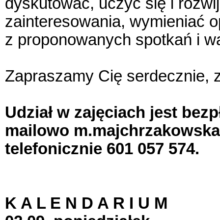
dyskutować, uczyć się i rozwi
zainteresowania, wymieniać op
z proponowanych spotkań i wa
Zapraszamy Cię serdecznie, 
Udział w zajęciach jest bezp
mailowo m.majchrzakowska
telefonicznie 601 057 574.
K A L E N D A R I U M