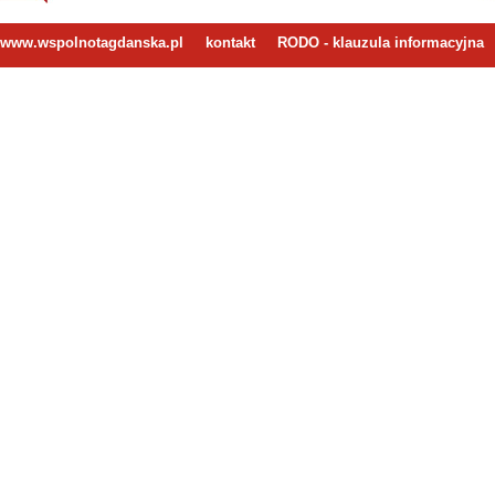
www.wspolnotagdanska.pl
kontakt
RODO - klauzula informacyjna