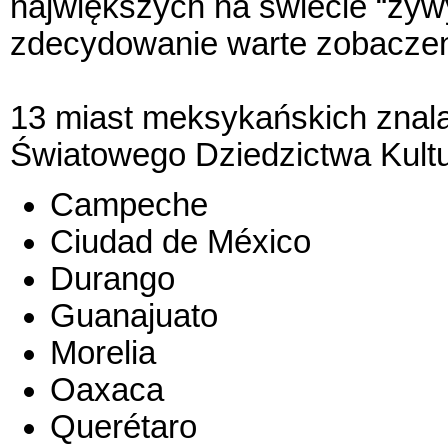
największych na świecie “ży
zdecydowanie warte zobaczeni
13 miast meksykańskich znalaz
Światowego Dziedzictwa Kult
Campeche
Ciudad de México
Durango
Guanajuato
Morelia
Oaxaca
Querétaro