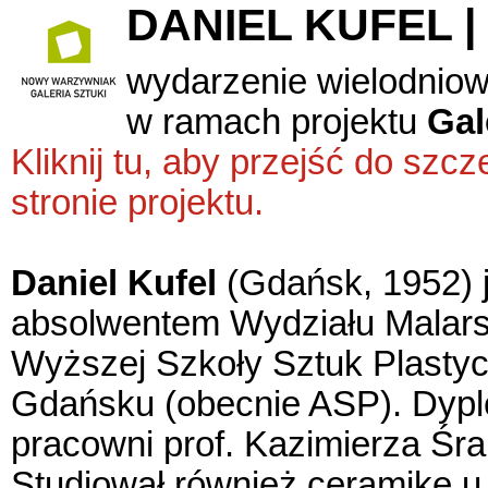
DANIEL KUFEL | k
wydarzenie wielodnio
w ramach projektu
Gal
Kliknij tu, aby przejść do sz
stronie projektu.
Daniel Kufel
(Gdańsk, 1952) 
absolwentem Wydziału Malar
Wyższej Szkoły Sztuk Plasty
Gdańsku (obecnie ASP). Dyp
pracowni prof. Kazimierza Śr
Studiował również ceramikę u