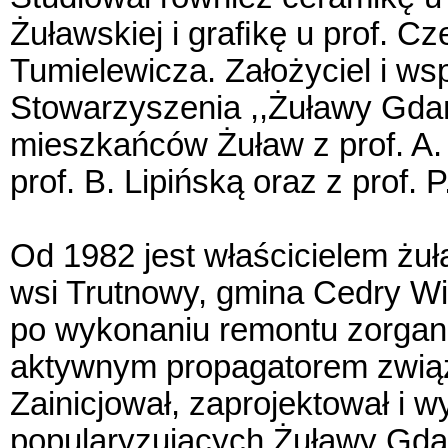
Żuławskiej i graﬁkę u prof. C
Tumielewicza. Założyciel i ws
Stowarzyszenia ,,Żuławy Gdań
mieszkańców Żuław z prof. A.
prof. B. Lipińską oraz z prof.
Od 1982 jest właścicielem ż
wsi Trutnowy, gmina Cedry Wi
po wykonaniu remontu zorganiz
aktywnym propagatorem zwią
Zainicjował, zaprojektował i 
popularyzujących Żuławy Gda