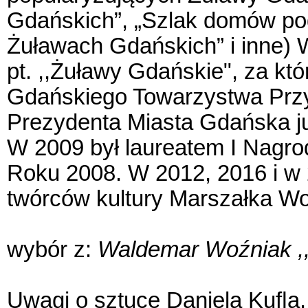
Gdańskich”, „Szlak domów pod
Żuławach Gdańskich” i inne) 
pt. ,,Żuławy Gdańskie", za kt
Gdańskiego Towarzystwa Przyj
Prezydenta Miasta Gdańska ju
W 2009 był laureatem I Nagr
Roku 2008. W 2012, 2016 i w 
twórców kultury Marszałka W
wybór z:
Waldemar Woźniak ,,
Uwagi o sztuce Daniela Kuﬂa.