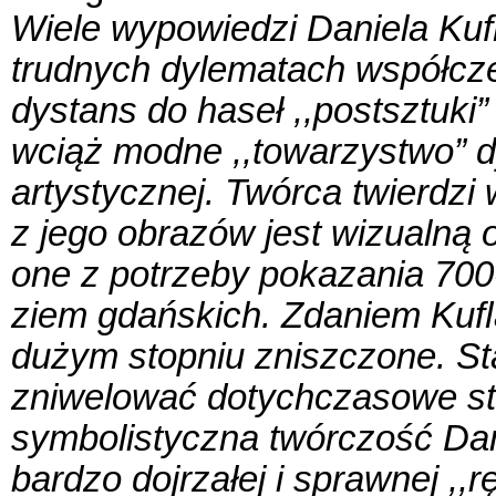
Wiele wypowiedzi Daniela Kuﬂ
trudnych dylematach współcz
dystans do haseł ,,postsztuki
wciąż modne ,,towarzystwo” d
artystycznej. Twórca twierdz
z jego obrazów jest wizualną
one z potrzeby pokazania 700
ziem gdańskich. Zdaniem Kuﬂa
dużym stopniu zniszczone. Stą
zniwelować dotychczasowe str
symbolistyczna twórczość Dani
bardzo dojrzałej i sprawnej ,,