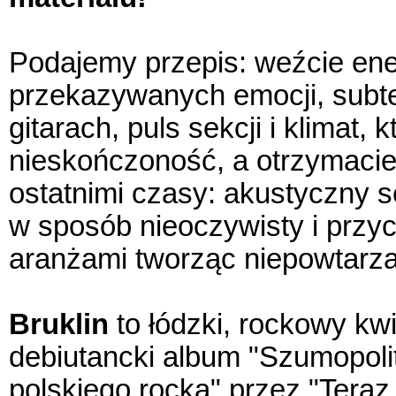
Podajemy przepis: weźcie ene
przekazywanych emocji, subtel
gitarach, puls sekcji i klimat,
nieskończoność, a otrzymacie
ostatnimi czasy: akustyczny s
w sposób nieoczywisty i przy
aranżami tworząc niepowtarza
Bruklin
to łódzki, rockowy kw
debiutancki album "Szumopolit
polskiego rocka" przez "Teraz 