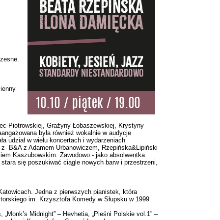
czesne.
sienny
lec-Piotrowskiej, Grażyny Łobaszewskiej, Krystyny
Zaangażowana była również wokalnie w audycje
ła udział w wielu koncertach i wydarzeniach
duet z B&A z Adamem Urbanowiczem, Rzepińska&Lipiński
ikiem Kaszubowskim. Zawodowo - jako absolwentka
tara się poszukiwać ciągle nowych barw i przestrzeni,
atowicach. Jedna z pierwszych pianistek, która
zytorskiego im. Krzysztofa Komedy w Słupsku w 1999
 „Monk’s Midnight” – Hevhetia, „Pieśni Polskie vol.1” –