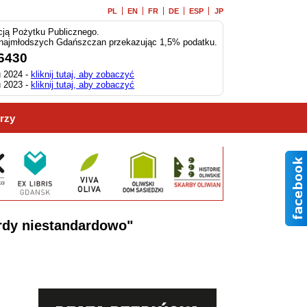
PL
EN
FR
DE
ESP
JP
ją Pożytku Publicznego.
 najmłodszych Gdańszczan przekazując 1,5% podatku.
6430
 2024 -
kliknij tutaj, aby zobaczyć
 2023 -
kliknij tutaj, aby zobaczyć
rzy
rdy niestandardowo"