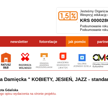
Jesteśmy Organizac
Wesprzyj edukację
KRS 000028
Podsumowanie roku
Podsumowanie roku
newsletter
fotorelacje
jak pomóc
partne
na Damięcka " KOBIETY, JESIEŃ, JAZZ - standa
ota Gdańska
ego opisu wydarzenia na stronie projektu.