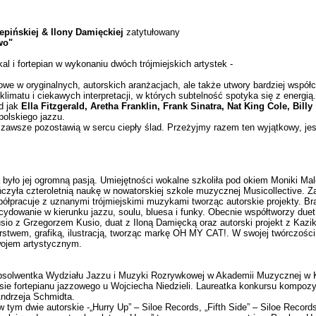
epińskiej & Ilony Damięckiej
zatytułowany
wo"
l i fortepian w wykonaniu dwóch trójmiejskich artystek -
e w oryginalnych, autorskich aranżacjach, ale także utwory bardziej współ
imatu i ciekawych interpretacji, w których subtelność spotyka się z energią.
d jak
Ella Fitzgerald, Aretha Franklin, Frank Sinatra, Nat King Cole,
Billy
 polskiego jazzu.
e zawsze pozostawią w sercu ciepły ślad. Przeżyjmy razem ten wyjątkowy, je
 było jej ogromną pasją. Umiejętności wokalne szkoliła pod okiem Moniki Ma
ńczyła czteroletnią naukę w nowatorskiej szkole muzycznej Musicollective. 
łpracuje z uznanymi trójmiejskimi muzykami tworząc autorskie projekty. Bra
ecydowanie w kierunku jazzu, soulu, bluesa i funky. Obecnie współtworzy 
io z Grzegorzem Kusio, duat z Iloną Damięcką oraz autorski projekt z Kaz
twem, grafiką, ilustracją, tworząc markę OH MY CAT!. W swojej twórczości s
wojem artystycznym.
Absolwentka Wydziału Jazzu i Muzyki Rozrywkowej w Akademii Muzycznej w K
lasie fortepianu jazzowego u Wojciecha Niedzieli. Laureatka konkursu kompo
Andrzeja Schmidta.
tym dwie autorskie -„Hurry Up” – Siloe Records, „Fifth Side” – Siloe Records,