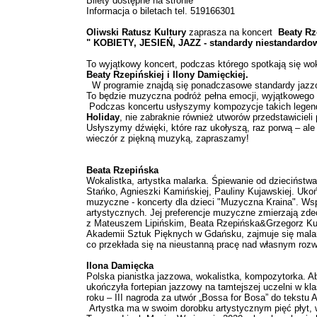
Bilety dostępne na stronie
Informacja o biletach tel. 519166301
Oliwski Ratusz Kultury
zaprasza na koncert
Beaty Rz
" KOBIETY, JESIEŃ, JAZZ - standardy niestandardo
To wyjątkowy koncert, podczas którego spotkają się woka
Beaty Rzepińskiej i Ilony Damięckiej.
W programie znajdą się ponadczasowe standardy jazzow
To będzie muzyczna podróż pełna emocji, wyjątkowego kl
Podczas koncertu usłyszymy kompozycje takich legen
Holiday
, nie zabraknie również utworów przedstawicieli
Usłyszymy dźwięki, które raz ukołyszą, raz porwą – al
wieczór z piękną muzyką, zapraszamy!
Beata Rzepińska
Wokalistka, artystka malarka. Śpiewanie od dzieciństwa
Stańko, Agnieszki Kamińskiej, Pauliny Kujawskiej. Uko
muzyczne - koncerty dla dzieci "Muzyczna Kraina". Wspó
artystycznych. Jej preferencje muzyczne zmierzają zd
z Mateuszem Lipińskim, Beata Rzepińska&Grzegorz Kus
Akademii Sztuk Pięknych w Gdańsku, zajmuje się malars
co przekłada się na nieustanną pracę nad własnym roz
Ilona Damięcka
Polska pianistka jazzowa, wokalistka, kompozytorka. 
ukończyła fortepian jazzowy na tamtejszej uczelni w k
roku – III nagroda za utwór „Bossa for Bosa” do tekstu 
Artystka ma w swoim dorobku artystycznym pięć płyt, w 