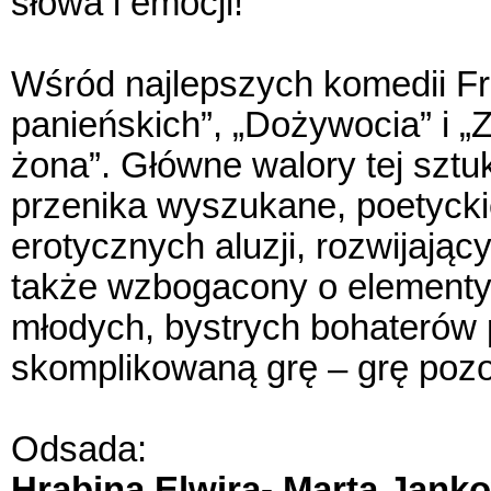
słowa i emocji!
Wśród najlepszych komedii F
panieńskich”, „Dożywocia” i „Z
żona”. Główne walory tej sztu
przenika wyszukane, poetyckie
erotycznych aluzji, rozwijając
także wzbogacony o element
młodych, bystrych bohaterów
skomplikowaną grę – grę pozo
Odsada:
Hrabina Elwira- Marta Jank