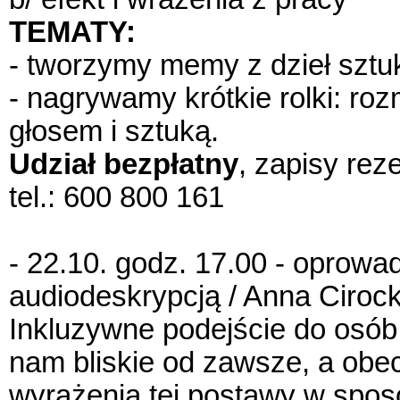
TEMATY:
- tworzymy memy z dzieł sztuki
- nagrywamy krótkie rolki: r
głosem i sztuką.
Udział bezpłatny
, zapisy re
tel.: 600 800 161
- 22.10. godz. 17.00 - oprowa
audiodeskrypcją / Anna Ciroc
Inkluzywne podejście do osób
nam bliskie od zawsze, a obe
wyrażenia tej postawy w spos