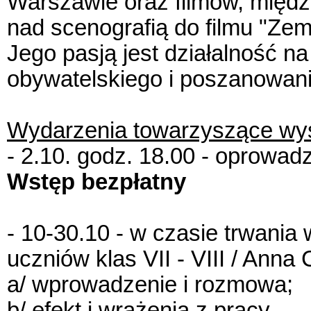
Warszawie oraz filmów, międz
nad scenografią do filmu "Zem
Jego pasją jest działalność n
obywatelskiego i poszanowani
Wydarzenia towarzyszące wys
- 2.10. godz. 18.00 - oprowad
Wstęp bezpłatny
- 10-30.10 - w czasie trwania
uczniów klas VII - VIII / Anna 
a/ wprowadzenie i rozmowa;
b/ efekt i wrażenia z pracy