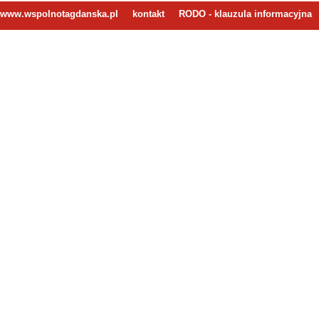
www.wspolnotagdanska.pl
kontakt
RODO - klauzula informacyjna