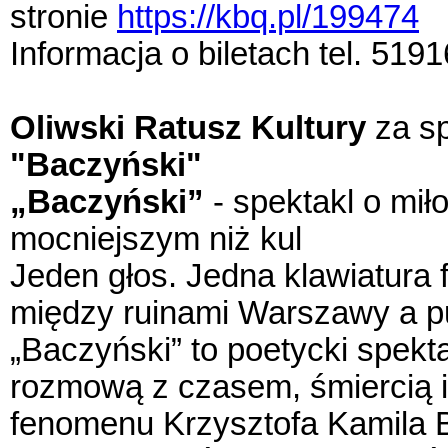
stronie
https://kbq.pl/199474
Informacja o biletach tel. 519
Oliwski Ratusz Kultury
za s
"Baczyński"
„Baczyński”
- spektakl o miło
mocniejszym niż kul
Jeden głos. Jedna klawiatura fo
między ruinami Warszawy a p
„Baczyński” to poetycki spektak
rozmową z czasem, śmiercią 
fenomenu Krzysztofa Kamila B