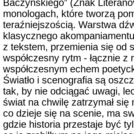
Baczyńskiego” (Znak Literano
monologach, które tworzą pom
teraźniejszością. Warstwa dź
klasycznego akompaniamentu 
z tekstem, przemienia się od 
współczesny rytm - łącznie z r
współczesnym echem poetycki
Światło i scenografia są osz
tak, by nie odciągać uwagi, l
świat na chwilę zatrzymał si
co dzieje się na scenie, ma s
gdzie historia przestaje być ty