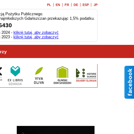
PL
EN
FR
DE
ESP
JP
ją Pożytku Publicznego.
 najmłodszych Gdańszczan przekazując 1,5% podatku.
6430
 2024 -
kliknij tutaj, aby zobaczyć
 2023 -
kliknij tutaj, aby zobaczyć
rzy