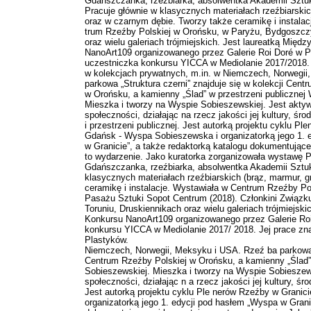
Gdańszczanka, rzeźbiarka, absolwentka Akademii Szt
Pracuje głównie w klasycznych materiałach rzeźbiarskich
oraz w czarnym dębie. Tworzy także ceramikę i instala
trum Rzeźby Polskiej w Orońsku, w Paryżu, Bydgoszczy
oraz wielu galeriach trójmiejskich. Jest laureatką Mię
NanoArt109 organizowanego przez Galerie Roi Doré w 
uczestniczka konkursu YICCA w Mediolanie 2017/2018. J
w kolekcjach prywatnych, m.in. w Niemczech, Norwegi
parkowa „Struktura czerni” znajduje się w kolekcji Cent
w Orońsku, a kamienny „Ślad” w przestrzeni publicznej
Mieszka i tworzy na Wyspie Sobieszewskiej. Jest aktywn
społeczności, działając na rzecz jakości jej kultury, śr
i przestrzeni publicznej. Jest autorką projektu cyklu P
Gdańsk - Wyspa Sobieszewska i organizatorką jego 1. 
w Granicie”, a także redaktorką katalogu dokumentując
to wydarzenie. Jako kuratorka zorganizowała wystawę 
Gdańszczanka, rzeźbiarka, absolwentka Akademii Sztu
klasycznych materiałach rzeźbiarskich (brąz, marmur, g
ceramikę i instalacje. Wystawiała w Centrum Rzeźby Po
Pasażu Sztuki Sopot Centrum (2018). Członkini Związk
Toruniu, Druskiennikach oraz wielu galeriach trójmiejsk
Konkursu NanoArt109 organizowanego przez Galerie Ro
konkursu YICCA w Mediolanie 2017/ 2018. Jej prace zna
Plastyków.
Niemczech, Norwegii, Meksyku i USA. Rzeź ba parkowa „S
Centrum Rzeźby Polskiej w Orońsku, a kamienny „Ślad”
Sobieszewskiej. Mieszka i tworzy na Wyspie Sobieszews
społeczności, działając n a rzecz jakości jej kultury, śr
Jest autorką projektu cyklu Ple nerów Rzeźby w Grani
organizatorką jego 1. edycji pod hasłem „Wyspa w Grani