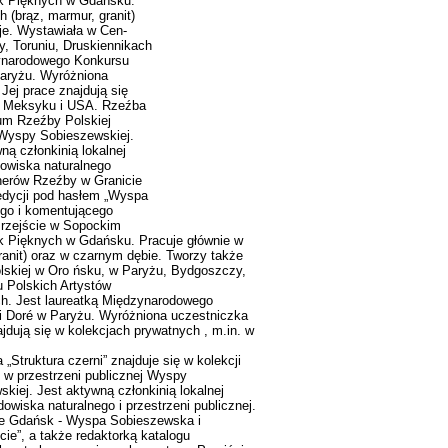
uk Pięknych w Gdańsku.
 (brąz, marmur, granit)
cje. Wystawiała w Cen-
, Toruniu, Druskiennikach
dzynarodowego Konkursu
Paryżu. Wyróżniona
ej prace znajdują się
i, Meksyku i USA. Rzeźba
rum Rzeźby Polskiej
 Wyspy Sobieszewskiej.
ą członkinią lokalnej
odowiska naturalnego
lenerów Rzeźby w Granicie
edycji pod hasłem „Wyspa
ego i komentującego
Przejście w Sopockim
k Pięknych w Gdańsku. Pracuje głównie w
ranit) oraz w czarnym dębie. Tworzy także
lskiej w Oro ńsku, w Paryżu, Bydgoszczy,
u Polskich Artystów
ich. Jest laureatką Międzynarodowego
i Doré w Paryżu. Wyróżniona uczestniczka
jdują się w kolekcjach prywatnych , m.in. w
truktura czerni” znajduje się w kolekcji
 w przestrzeni publicznej Wyspy
kiej. Jest aktywną członkinią lokalnej
odowiska naturalnego i przestrzeni publicznej.
cie Gdańsk - Wyspa Sobieszewska i
cie”, a także redaktorką katalogu