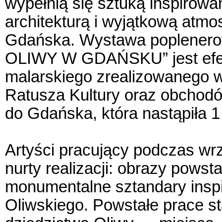
wypełnią się sztuką inspirowan
architekturą i wyjątkową atmos
Gdańska. Wystawa poplenero
OLIWY W GDAŃSKU” jest efe
malarskiego zrealizowanego 
Ratusza Kultury oraz obchodów
do Gdańska, która nastąpiła 1
Artyści pracujący podczas wr
nurty realizacji: obrazy powst
monumentalne sztandary insp
Oliwskiego. Powstałe prace s