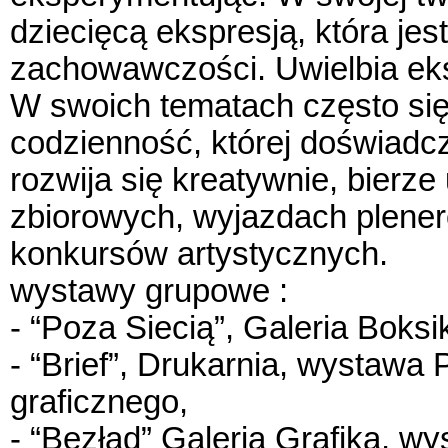
dziecięcą ekspresją, która je
zachowawczości. Uwielbia eks
W swoich tematach często si
codzienność, której doświadc
rozwija się kreatywnie, bierz
zbiorowych, wyjazdach plenero
konkursów artystycznych.
wystawy grupowe :
- “Poza Siecią”, Galeria Boksi
- “Brief”, Drukarnia, wystawa
graficznego,
- “Bezład” Galeria Grafika, 