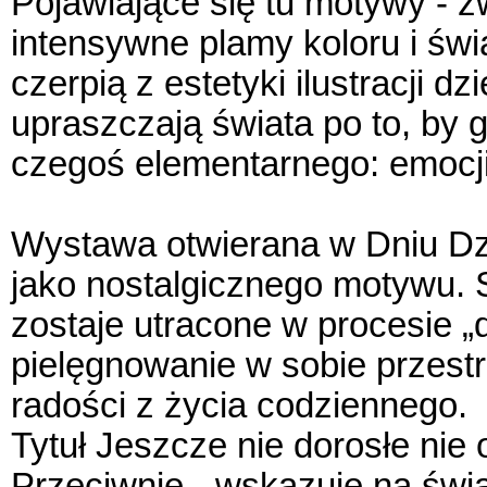
Pojawiające się tu motywy - z
intensywne plamy koloru i świ
czerpią z estetyki ilustracji dzi
upraszczają świata po to, by g
czegoś elementarnego: emocji,
Wystawa otwierana w Dniu Dzie
jako nostalgicznego motywu. S
zostaje utracone w procesie „d
pielęgnowanie w sobie przestr
radości z życia codziennego.
Tytuł Jeszcze nie dorosłe nie 
Przeciwnie - wskazuje na św