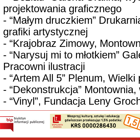
projektowania graficznego
- “Małym druczkiem” Drukarn
grafiki artystycznej
- “Krajobraz Zimowy, Montowni
- “Narysuj mi to młotkiem” Ga
Pracowni ilustracji
- “Artem All 5” Plenum, Wielk
- “Dekonstrukcja” Montownia, 
- “Vinyl”, Fundacja Leny Groc