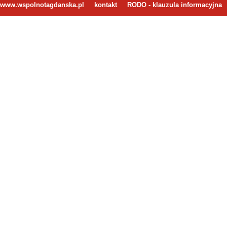
www.wspolnotagdanska.pl
kontakt
RODO - klauzula informacyjna