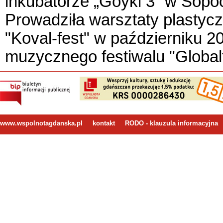
inkubatorze „Goyki 3” w Sopoc
Prowadziła warsztaty plastycz
"Koval-fest" w październiku 2
muzycznego festiwalu "Globalt
www.wspolnotagdanska.pl
kontakt
RODO - klauzula informacyjna