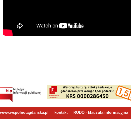
www.wspolnotagdanska.pl
kontakt
RODO - klauzula informacyjna